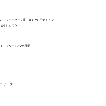
、バックテーパーを長く緩やかに設定したア
と操作性を両立。
モスグリーンの2色展開。
インナップ。