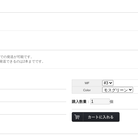
。
での発送が可能です。
発送できるのは2本までです。
WF
Color
購入数量
：
個